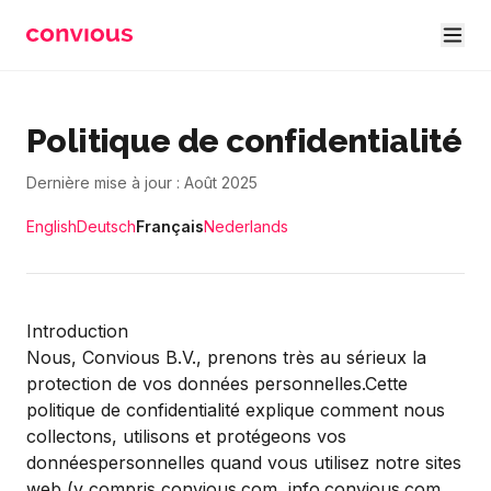
Skip to main content
Politique de confidentialité
Dernière mise à jour : Août 2025
English
Deutsch
Français
Nederlands
Introduction
Nous, Convious B.V., prenons très au sérieux la
protection de vos données personnelles.Cette
politique de confidentialité explique comment nous
collectons, utilisons et protégeons vos
donnéespersonnelles quand vous utilisez notre sites
web (y compris convious.com, info.convious.com,